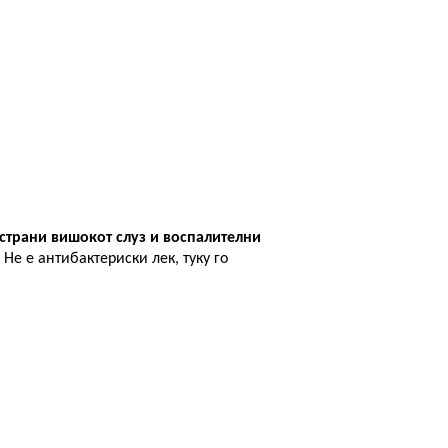
тстрани вишокот слуз и воспалителни
Н
е е антибактериски лек, туку го