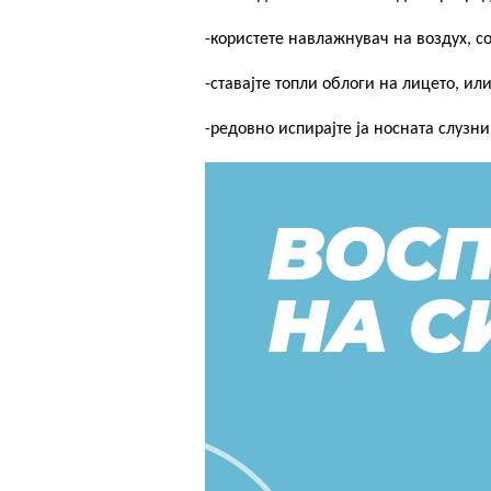
КАРИЕРА
-користете навлажнувач на воздух, со
КОНТАКТ
-ставајте топли облоги на лицето, ил
-редовно испирајте ја носната слузн