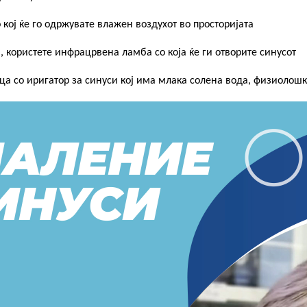
 кој ќе го одржувате влажен воздухот во просторијата
и, користете инфрацрвена ламба со која ќе ги отвoрите синусот
ица со иригатор за синуси кој има млака солена вода, физиолош