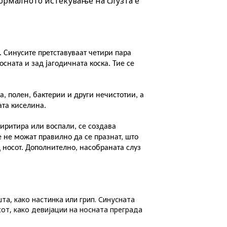
ормалното истекување на слузта е
. Синусите претставуваат четири пара
осната и зад јагодичната коска. Тие се
, полен, бактерии и други нечистотии, а
ата киселина.
 иритира или воспал
и
, се создава
 не можат правилно да се празнат, што
д носот. Дополнително, насобраната слуз
та, како настинка или грип. Синусната
сот, како девијации на носната преграда