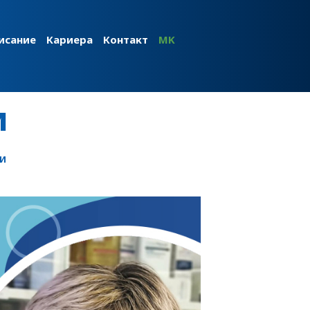
исание
Кариера
Контакт
MK
и
СИ