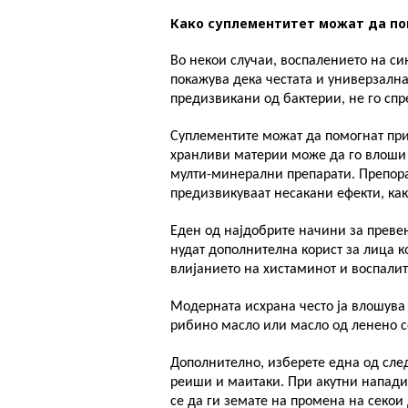
Како суплементитет можат да по
Во некои случаи, воспалението на с
покажува дека честата и универзална
предизвикани од бактерии, не го спр
Суплементите можат да помогнат при 
хранливи материи може да го влоши 
мулти-минерални препарати. Препора
предизвикуваат несакани ефекти, как
Еден од најдобрите начини за преве
нудат дополнителна корист за лица к
влијанието на хистаминот и воспалит
Модерната исхрана често ја влошува 
рибино масло или масло од ленено с
Дополнително, изберете една од след
реиши и маитаки. При акутни напади
се да ги земате на промена на секои