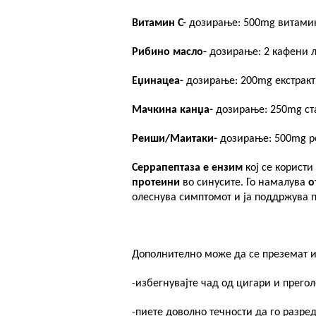
Витамин
C-
дозирање: 500
mg
витами
Рибино масло-
дозирање: 2
кафени л
Еџинацеа-
дозирање:
200mg
екстракт
Мачкина канџа-
дозирање: 250
mg
ст
PLUSPHARMA
Реиши/
M
аитаки-
дозирање: 500
mg
р
АПТЕКИ
Серрапептаза е
ензим
кој се користи
протеини
во синусите.
Го
намал
ува
о
ПРОМОЦИИ
олеснува симптомот и ја поддржува 
ПРЕПОРАКИ
Дополнително може да се преземат и
СОВЕТИ
-избегнувајте чад од цигари и прег
СПИСАНИЕ
-пиете доволно течности да го разред