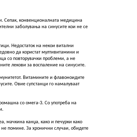
ци. Сепак, конвенционалната медицина
ителни заболувања на синусите кои не се
тици. Недостаток на некои витални
редовно да користат мултивитамини и
ца со повторувачки проблеми, а не
лните лекови за воспаление на синусите.
имунитетот. Витамините и флавоноидите
нусите. Овие супстанци го намалуваат
ромашна со омега-3. Со употреба на
и.
еа, ма
чкина
кан
џа
, како и печурки како
 не помине. За хронични случаи, обидете