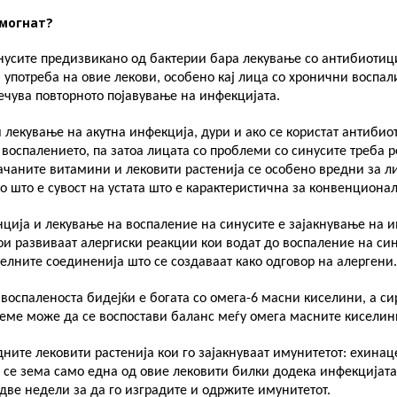
могнат?
инусите предизвикано од бактерии бара лекување со антибиоти
 употреба на овие лекови, особено кај лица со хронични воспал
ечува повторното појавување на инфекцијата.
лекување на акутна инфекција, дури и ако се користат антибио
воспалението, па затоа лицата со проблеми со синусите треба 
чаните витамини и лековити растенија се особено вредни за ли
о што е сувост на устата што е карактеристична за конвенциона
нција и лекување на воспаление на синусите е зајакнување на 
ои развиваат алергиски реакции кои водат до воспаление на си
елните соединенија што се создаваат како одговор на алергени.
воспаленоста бидејќи е богата со омега-6 масни киселини, а си
еме може да се воспостави баланс меѓу омега масните киселин
ните лековити растенија кои го зајакнуваат имунитетот: ехинац
 се зема само една од овие лековити билки додека инфекцијата
 две недели за да го изградите и одржите имунитетот.