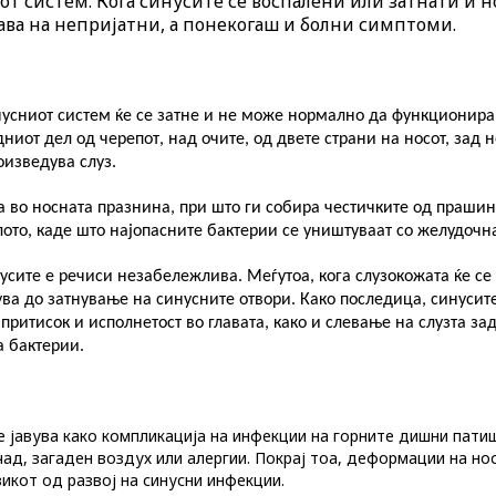
т систем. Кога синусите се воспалени или затнати и н
ава на непријатни, а понекогаш и болни симптоми.
инусниот систем ќе се затне и не може нормално да функционира
дниот дел од черепот
,
над очите, од двете страни на носот, зад н
оизведува слуз.
а во носната празнина, при што ги собира честичките од прашина
рлото, каде што најопасните бактерии се уништуваат со желудочн
усите е речиси незабележлива. Меѓутоа, кога слузокожата ќе се
ва до затнување на синусните отвори. Како последица, синусите
притисок и исполнетост во главата, како и слевање на слузта за
а бактерии.
е јавува како компликација на инфекции на горните дишни патиш
ад, загаден воздух или алергии. Покрај тоа, деформации на но
зикот од развој на синусни инфекции.