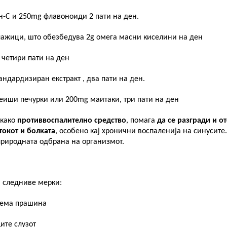
н-
C
и
250mg
флавоноиди 2 пати на ден.
ажици, што обезбедува 2
g
омега масни киселини на ден
 четири пати на ден
андардизиран екстракт , два пати на ден.
еиши печурки или 200
mg
маитаки, три пати на ден
 како
противвоспалително средство
, п
омага
да се разгради и о
токот и болката
, особено кај хронични воспаленија на синусите.
природната одбрана на организмот.
 следниве мерки:
олема прашина
ите слузот