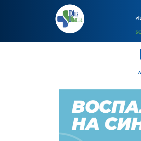
Pl
S
А