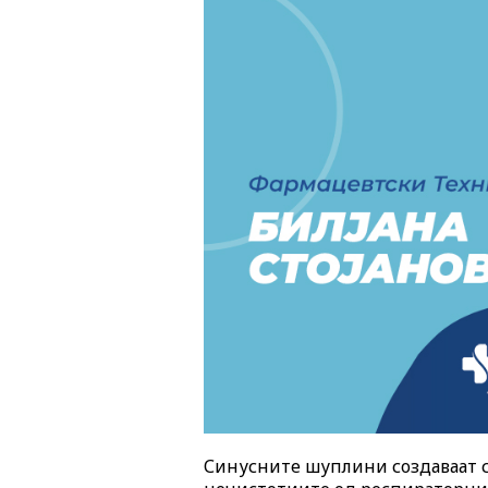
Синусните шуплини создаваат сл