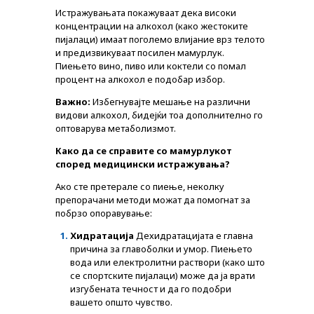
Истражувањата покажуваат дека високи
концентрации на алкохол (како жестоките
пијалаци) имаат поголемо влијание врз телото
и предизвикуваат посилен мамурлук.
Пиењето вино, пиво или коктели со помал
процент на алкохол е подобар избор.
Важно:
Избегнувајте мешање на различни
видови алкохол, бидејќи тоа дополнително го
оптоварува метаболизмот.
Како да се справите со мамурлукот
според медицински истражувања?
Ако сте претерале со пиење, неколку
PLUSPHARMA
препорачани методи можат да помогнат за
побрзо опоравување:
АПТЕКИ
Хидратација
Дехидратацијата е главна
ПРОМОЦИИ
причина за главоболки и умор. Пиењето
вода или електролитни раствори (како што
ПРЕПОРАКИ
се спортските пијалаци) може да ја врати
изгубената течност и да го подобри
СОВЕТИ
вашето општо чувство.