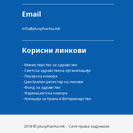
Email
info@pluspharma.mk
Корисни линкови
- Министерство за здравство
- Светска здравствена организација
- Лекарска комора
- Централен регистар на лекови
- Фонд за здравство
- Фармацевтска комора
- Агенција за Храна и Ветеринарство
2018 © pluspharma.mk Сите права задржани