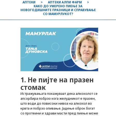
АПТЕКИ
АПТЕКИ АЛПИ ФАРМ
КАКО ДО УМЕРЕНО ПИЕЊЕ ЗА
НОВОГОДИШНИТЕ ПРАЗНИЦИ И СПРАВУВАЊЕ
СО МАМУРЛУКОТ?
1. Не пијте на празен
стомак
Истражувањата покажуваат дека алкохолот се
апсорбира побрзо кога желудникот е празен,
што води до повисоки нивоа на алкохол во
крвта и побрзо опивање. Јадење оброк богат
со протеини и здрави масти пред пиење може