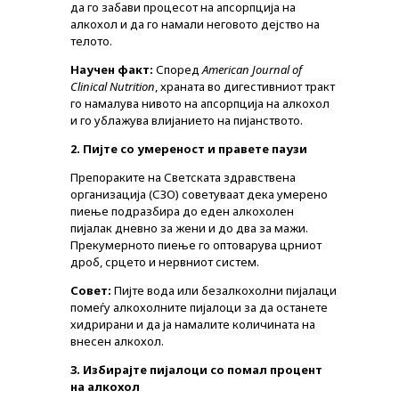
да го забави процесот на апсорпција на
алкохол и да го намали неговото дејство на
телото.
Научен факт:
Според
American Journal of
Clinical Nutrition
, храната во дигестивниот тракт
го намалува нивото на апсорпција на алкохол
и го ублажува влијанието на пијанството.
2. Пијте со умереност и правете паузи
Препораките на Светската здравствена
организација (СЗО) советуваат дека умерено
пиење подразбира до еден алкохолен
пијалак дневно за жени и до два за мажи.
Прекумерното пиење го оптоварува црниот
дроб, срцето и нервниот систем.
Совет:
Пијте вода или безалкохолни пијалаци
помеѓу алкохолните пијалоци за да останете
хидрирани и да ја намалите количината на
внесен алкохол.
3. Избирајте пијалоци со помал процент
на алкохол