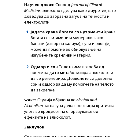
СПИСАНИЕ
Научен доказ:
Според
Journal of Clinical
Medicine
, алкохолот делува како диуретик, што
КАРИЕРА
доведува до забрзана загуба на течности и
електролити.
КОНТАКТ
Јадете храна богата со нутриенти
Храна
богата со витамини и минерали, како
банани (извор на калиум), супи и овошје,
може да помогне во обновување на
изгубените хранливи материи.
Одмор и сон
Телото има потреба од
време за да го метаболизира алкохолот и
да се регенерира. Дозволете си доволно
сон и одмор за да му помогнете на телото
да закрепне.
Факт:
Студија објавена во
Alcohol and
Alcoholism
нагласува дека сонот игра критична
улога во процесот на опоравување од
ефектите на алкохолот.
Заклучок
Со почитување на медицински докажаните