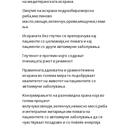
на медитеранската исхрана.
Овојтип на исхрана подразбира:морска
риба,маслиново
масло,овошје,зеленчук,ореви,мешунки,семи
ња.
Исхраната без глутен се препорачува кај
пациенти со целиакија,но помага и кај
пациенти со други автоимуни заболувања.
Глутенот е протеин којго содржат
пченицата,’ржот и јачменот.
Правилната,адекватна и урамнотежена
исхрана во голема мера го подобруваат
квалитетот на животот на пациентите со
автоимуни заболувања.
Конзумирањето на разновидна храна која во
голем процент
вклучува:овошје,зеленчук,немасно месо,риба
и интегрални житарици им помага на
пациентите со автоимуни заболувања да се
чувствуваат поздраво и со повеќе енергија.