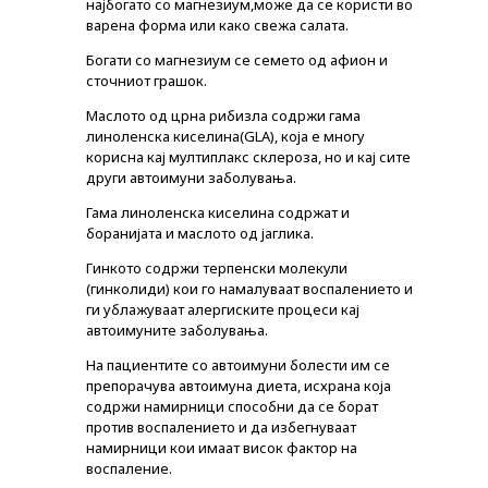
најбогато со магнезиум,може да се користи во
варена форма или како свежа салата.
Богати со магнезиум се семето од афион и
сточниот грашок.
Маслото од црна рибизла содржи гама
линоленска киселина(GLA), која е многу
корисна кај мултиплакс склероза, но и кај сите
други автоимуни заболувања.
Гама линоленска киселина содржат и
боранијата и маслото од јаглика.
Гинкото содржи терпенски молекули
(гинколиди) кои го намалуваат воспалението и
ги ублажуваат алергиските процеси кај
автоимуните заболувања.
На пациентите со автоимуни болести им се
препорачува автоимуна диета, исхрана која
содржи намирници способни да се борат
PLUSPHARMA
против воспалението и да избегнуваат
намирници кои имаат висок фактор на
АПТЕКИ
воспаление.