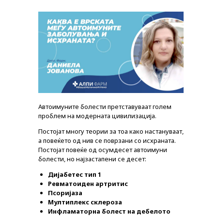
Автоимуните болести претставуваат голем
проблем на модерната цивилизација.
Постојат многу теории за тоа како настануваат,
а повеќето од нив се поврзани со исхраната.
Постојат повеќе од осумдесет автоимуни
болести, но најзастапени се десет:
Дијабетес тип 1
Ревматоиден артритис
Псоријаза
Мултиплекс склероза
Инфламаторна болест на дебелото