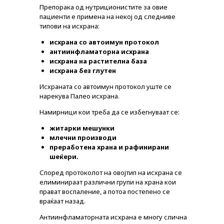
ПРОМОЦИИ
Препорака од нутриционистите за овие
пациенти е примена на некој од следниве
ПРЕПОРАКИ
типови на исхрана:
СОВЕТИ
исхрана со автоимун протокол
антиинфламаторна исхрана
СПИСАНИЕ
исхрана на растителна база
исхрана без глутен
КАРИЕРА
Исхраната со автоимун протокол уште се
КОНТАКТ
нарекува Палео исхрана.
Намирници кои треба да се избегнуваат се:
житарки мешунки
млечни производи
преработена храна и рафинирани
шеќери.
Според протоколот на овојтип на исхрана се
елиминираат различни групи на храна кои
прават воспаление, а потоа постепено се
враќаат назад.
Антиинфламаторната исхрана е многу слична