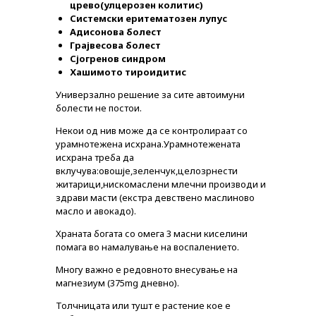
црево(улцерозен колитис)
Системски еритематозен лупус
Адисонова болест
Грајвесова болест
Сјогренов синдром
Хашимото тироидитис
Универзално решение за сите автоимуни
болести не постои.
Некои од нив може да се контролираат со
урамнотежена исхрана.Урамнотежената
исхрана треба да
вклучува:овошје,зеленчук,целозрнести
житарици,нискомаслени млечни производи и
здрави масти (екстра девствено маслиново
масло и авокадо).
Храната богата со омега 3 масни киселини
помага во намалување на воспалението.
Многу важно е редовното внесување на
магнезиум (375mg дневно).
Толчницата или тушт е растение кое е