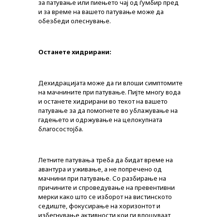
за патување или пиењето чај од ѓумбир пред
и за време на вашето патување може да
обезбеди олеснување.
Останете хидрирани:
Дехидрацијата може да ги влоши симптомите
на мачнините при патување. Пијте многу вода
и останете хидрирани во текот на вашето
патување за да помогнете во ублажување на
гадењето и одржување на целокупната
благосостојба.
Летните патувања треба да бидат време на
авантура и уживање, а не попречено од
мачнини при патување. Со разбирање на
причините и спроведување на превентивни
мерки како што се изборот на вистинското
седиште, фокусирање на хоризонтот и
избегнување активности кои ги влошуваат