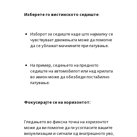
СОВЕТИ
Изберете го вистинското седиште
:
СПИСАНИЕ
КАРИЕРА
Изборот за седиште каде што најмалку се
чувствуваат движењата може да помогне
КОНТАКТ
да се ублажат мачнините при патување.
На пример, седењето на предното
седиште на автомобилот или над крилата
во авион може да обезбеди постабилно
патување.
Фокусирајте се на хоризонтот:
Гледањето во фиксна точка на хоризонтот
може да ви помогне да ги усогласите вашите
визуелизации и сигнали од внатрешното уво,