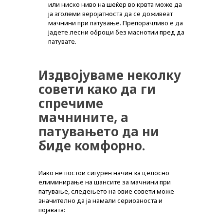
или ниско ниво на шеќер во крвта може да
ја зголеми веројатноста да се доживеат
мачнини при патување. Препорачливо е да
јадете лесни оброци без маснотии пред да
патувате.
Издвојуваме неколку
совети како да ги
спречиме
мачнините, а
патувањето да ни
биде комфорно.
PLUSPHARMA
Иако не постои сигурен начин за целосно
АПТЕКИ
елиминирање на шансите за мачнини при
патување, следењето на овие совети може
ПРОМОЦИИ
значително да ја намали сериозноста и
појавата:
ПРЕПОРАКИ