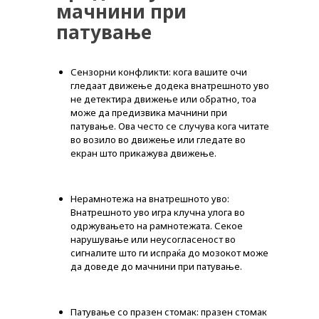
мачнини при
патување
Сензорни конфликти: кога вашите очи
гледаат движење додека внатрешното уво
не детектира движење или обратно, тоа
може да предизвика мачнини при
патување. Ова често се случува кога читате
во возило во движење или гледате во
екран што прикажува движење.
Нерамнотежа на внатрешното уво:
Внатрешното уво игра клучна улога во
одржувањето на рамнотежата. Секое
нарушување или неусогласеност во
сигналите што ги испраќа до мозокот може
да доведе до мачнини при патување.
Патување со празен стомак: празен стомак