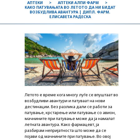
АПТЕКИ
АПТЕКИ АЛПИ ФАРМ
КАКО ПАТУВАЊАТА ВО ЛЕТОТО ДА НИ БИДАТ
ВОЗБУДЛИВА АВАНТУРА | ДИПЛ. ФАРМ.
ЕЛИСАВЕТА РАДЕСКА
Летото е време кога многу луѓе се впуштаат во
возбудливи авантури и патуваат на нови
дестинации. Без разлика дали се работи за
патување, крстарење или патување со авион,
мачнините при патување може да ја намалат
летната авантура. Како фармацевт, ја
разбирам непријатноста што може да се
појави од мачнините при патување. Во овој