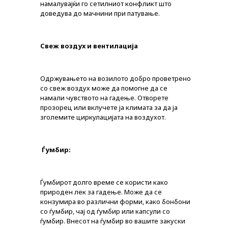
намалувајќи го сетилниот конфликт што
доведува до мачнини при патување.
Свеж воздух и вентилација
Одржувањето на возилото добро проветрено
со свеж воздух може да помогне да се
намали чувството на гадење. Отворете
прозорец или вклучете ја климата за да ја
зголемите циркулацијата на воздухот.
Ѓумбир:
Ѓумбирот долго време се користи како
природен лек за гадење. Може да се
конзумира во различни форми, како бонбони
со ѓумбир, чај од ѓумбир или капсули со
ѓумбир. Внесот на ѓумбир во вашите закуски