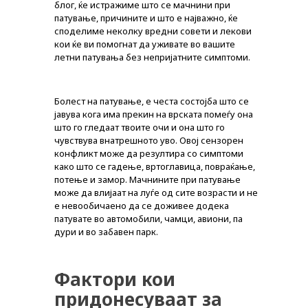
блог, ќе истражиме што се мачнини при
патување, причините и што е најважно, ќе
споделиме неколку вредни совети и лекови
кои ќе ви помогнат да уживате во вашите
летни патувања без непријатните симптоми.
Болест на патување, е честа состојба што се
јавува кога има прекин на врската помеѓу она
што го гледаат твоите очи и она што го
чувствува внатрешното уво. Овој сензорен
конфликт може да резултира со симптоми
како што се гадење, вртоглавица, повраќање,
потење и замор. Мачнините при патување
може да влијаат на луѓе од сите возрасти и не
е невообичаено да се доживее додека
патувате во автомобили, чамци, авиони, па
дури и во забавен парк.
Фактори кои
придонесуваат за