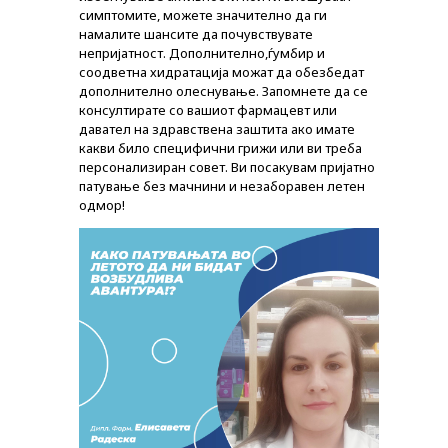
симптомите, можете значително да ги
намалите шансите да почувствувате
непријатност. Дополнително,ѓумбир и
соодветна хидратација можат да обезбедат
дополнително олеснување. Запомнете да се
консултирате со вашиот фармацевт или
давател на здравствена заштита ако имате
какви било специфични грижи или ви треба
персонализиран совет. Ви посакувам пријатно
патување без мачнини и незаборавен летен
одмор!