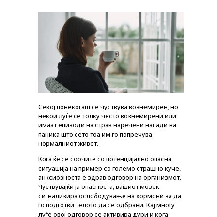
Секој понекогаш се чуствува вознемирен, но
некои луѓе се толку често вознемирени или
имаат епизоди на страв наречени напади на
паника што сето тоа им го попречува
нормалниот живот.
Кога ќе се соочите со потенцијално опасна
ситуација на пример со големо страшно куче,
анксиозноста е здрав одговор на организмот.
Чуствувајќи ја опасноста, вашиот мозок
сигнализира ослободување на хормони за да
го подготви телото да се одбрани. Кај многу
луѓе овој одговор се активира дури и кога