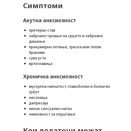
Симптоми
PLUSPHARMA
Акутна анксиозност
АПТЕКИ
претеран став
ПРОМОЦИИ
забрзано чукање на срцето и забрзано
дишење
ПРЕПОРАКИ
прекумерно потење, треска или топли
бранови
СОВЕТИ
сува уста
вртоглавица
СПИСАНИЕ
КАРИЕРА
Хронична анксиозност
КОНТАКТ
мускулна напнатост, главоболки и болки во
грбот
несоница
депресија
низок сексуален нагон
неможност за опуштање
Кои додатоци можат