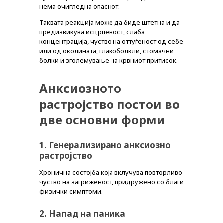
нема очигледна опаснот.
Таквата реакција може да биде штетна и да
предизвикува исцрпеност, слаба
концентрација, чуство на оттуѓеност од себе
или од околината, главоболкли, стомачни
болки и зголемување на крвниот притисок.
Анксиозното
растројство постои во
две основни форми
1. Генерализирано анксиозно
растројство
Хронична состојба која вклучува повторливо
чуство на загриженост, придружено со благи
физички симптоми.
2. Напад на паника