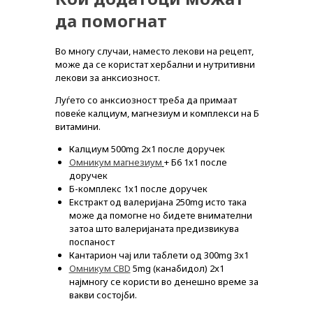
да помогнат
Во многу случаи, наместо лекови на рецепт,
може да се користат хербални и нутритивни
лекови за анксиозност.
Луѓето со анксиозност треба да примаат
повеќе калциум, магнезиум и комплекси на Б
витамини.
Калциум 500mg 2x1 после доручек
Омникум магнезиум
+ Б6 1x1 после
доручек
Б-комплекс 1x1 после доручек
Екстракт од валеријана 250mg исто така
може да помогне но бидете внимателни
затоа што валеријаната предизвикува
поспаност
Кантарион чај или таблети од 300mg 3x1
Омникум CBD
5mg (канабидол) 2x1
најмногу се користи во денешно време за
вакви состојби.