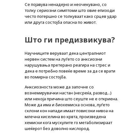
Се појавува ненадејно и неочекувано, со
толку сериозни симптоми што овие епизоди
често погершно се толкуваат како срцев удар
или друга состојба опасна по живот.
Што ги предизвикува?
Научниците веруваат дека централниот
нервен систем на луѓето со анксиозни
нарушувања претерано реагира на стрес и
дека е потребно повеќе време за да се врати
во помирна состојба.
Анксиозноста може да започне со
вознемирувачки настан (несреќа, развод...)
или некоја причина што сеуште не е откриена.
Може да има и биохемиска основа, луѓето
склони кон напади имаат повисоки нивоа на
млечна киселина во крвта, произведена
хемиски кога мускулите го метаболизираат
шеќерот без доволно кислород.