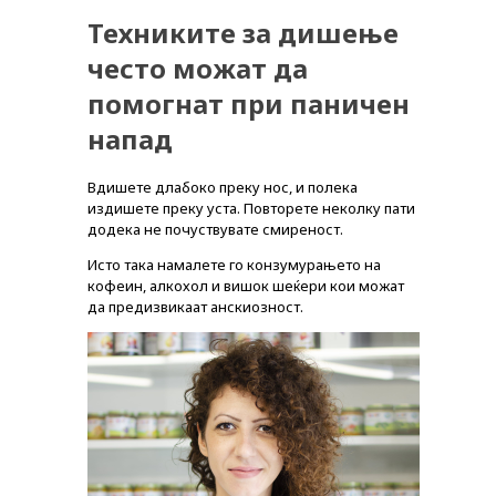
Техниките за дишење
често можат да
помогнат при паничен
напад
Вдишете длабоко преку нос, и полека
издишете преку уста. Повторете неколку пати
додека не почуствувате смиреност.
Исто така намалете го конзумурањето на
кофеин, алкохол и вишок шеќери кои можат
да предизвикаат анскиозност.