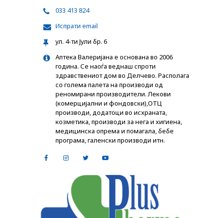
033 413 824
Испрати email
ул. 4-ти Јули бр. 6
Аптека Валеријана е основана во 2006
година. Се наоѓа веднаш спроти
здравствениот дом во Делчево. Располага
со голема палета на производи од
реномирани производители. Лекови
(комерцијални и фондовски),ОТЦ
производи, додатоци во исхраната,
козметика, производи за нега и хигиена,
медицинска опрема и помагала, бебе
програма, галенски производи итн.