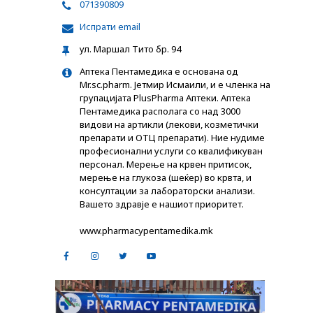
071390809
Испрати email
ул. Маршал Тито бр. 94
Аптека Пентамедика е основана од
Mr.sc.pharm. Јетмир Исмаили, и е членка на
групацијата PlusPharma Аптеки. Аптека
Пентамедика располага со над 3000
видови на артикли (лекови, козметички
препарати и ОТЦ препарати). Ние нудиме
професионални услуги со квалификуван
персонал. Мерење на крвен притисок,
мерење на глукоза (шеќер) во крвта, и
консултации за лабораторски анализи.
Вашето здравје е нашиот приоритет.
www.pharmacypentamedika.mk