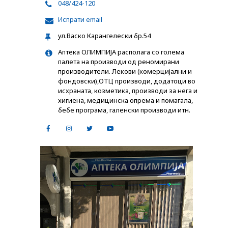
048/424-120
Испрати email
ул.Васко Карангелески бр.54
Аптека ОЛИМПИЈА располага со голема
палета на производи од реномирани
производители. Лекови (комерцијални и
фондовски),ОТЦ производи, додатоци во
исхраната, козметика, производи за нега и
хигиена, медицинска опрема и помагала,
бебе програма, галенски производи итн.