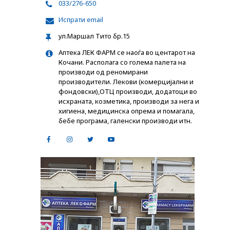
033/276-650
Испрати email
ул.Маршал Тито бр.15
Аптека ЛЕК ФАРМ се наоѓа во центарот на
Кочани. Располага со голема палета на
производи од реномирани
производители. Лекови (комерцијални и
фондовски),ОТЦ производи, додатоци во
исхраната, козметика, производи за нега и
хигиена, медицинска опрема и помагала,
бебе програма, галенски производи итн.