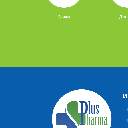
КОНТАКТ
Грижа
Дов
И
- 
- 