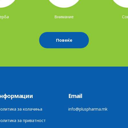
ерба
Внимание
Со
Повеќе
нформации
Email
Политика за колачиња
info@pluspharma.mk
Политика за приватност