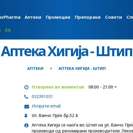
usPharma
Аптеки
Промоции
Препораки
Совети
Сп
Q
EN
Аптека Хигија - Штип
АПТЕКИ
АПТЕКА ХИГИЈА - ШТИП
Отворено во моментов
08:00 - 21:00
032391031
Испрати email
Ул. Ванчо Прќе бр.52 Б
Аптека Хигија се наоѓа во Штип на ул. Ванчо Прќ
производи од реномирани производители. Леков