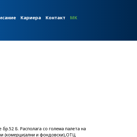
исание
Кариера
Контакт
MK
е бр.52 Б. Располага со голема палета на
и (комерцијални и фондовски),ОТЦ