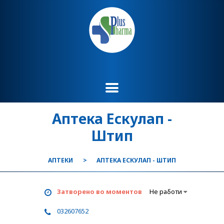
Аптека Ескулап -
Штип
АПТЕКИ
АПТЕКА ЕСКУЛАП - ШТИП
Затворено во моментов
Не работи
032607652