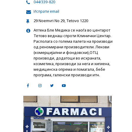
044/339-820
Испрати email
29 Noemvri No 29, Tetovo 1220
Аптека Бле Медика се наоѓа во центарот
Тетово веднаш спроти Клинички Центар.
Располага со голема палета на производи
од реномирани производители. Лекови
(комерцијални и фондовски),ОТЦ
производи, додатоци во исхраната,
козметика, производи за нега и хигиена,
медицинска опрема и помагала, бебе
програма, галенски производи итн.