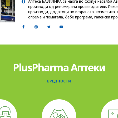
Аптека БАЗИЛИКА се наоѓа во Скопје населба Ав
производи од реномирани производители. Леков
производи, додатоци во исхраната, козметика, 
опрема и помагала, бебе програма, галенски про
PlusPharma Аптеки
ВРЕДНОСТИ