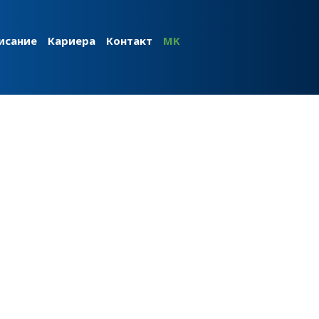
исание
Кариера
Контакт
MK