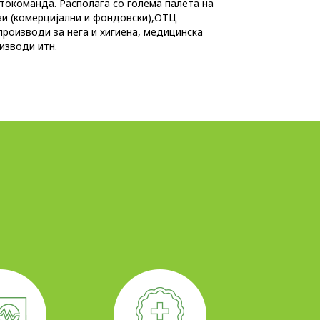
токоманда. Располага со голема палета на
и (комерцијални и фондовски),ОТЦ
производи за нега и хигиена, медицинска
изводи итн.