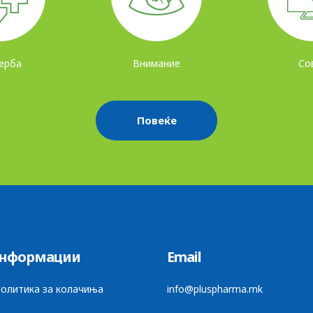
ерба
Внимание
Со
Повеќе
нформации
Email
Политика за колачиња
info@pluspharma.mk