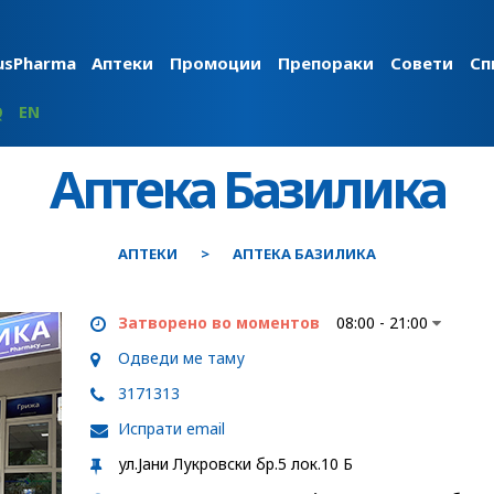
usPharma
Аптеки
Промоции
Препораки
Совети
Сп
Q
EN
Аптека Базилика
АПТЕКИ
АПТЕКА БАЗИЛИКА
Затворено во моментов
08:00 - 21:00
Одведи ме таму
3171313
Испрати email
ул.Јани Лукровски бр.5 лок.10 Б